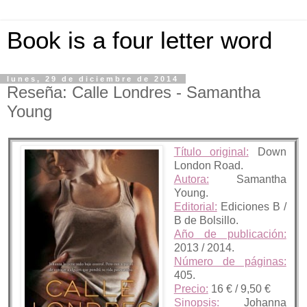
Book is a four letter word
lunes, 29 de diciembre de 2014
Reseña: Calle Londres - Samantha
Young
Título original:
Down
London Road.
Autora:
Samantha
Young.
Editorial:
Ediciones B /
B de Bolsillo.
Año de publicación:
2013 / 2014.
Número de páginas:
405.
Precio:
16 € / 9,50 €
Sinopsis:
Johanna