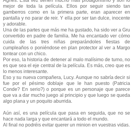
Agnes. Esta vez tienen mucho más protagonismo y son lo
mejor de toda la película. Ellos por seguir siendo tan
gamberros como en la primera parte, eran aparecer en
pantalla y no parar de reir. Y ella por ser tan dulce, inocente
y adorable.
Una de las partes que más me ha gustado, ha sido ver a Gru
convertido en padre de familia. Me ha encantado ver cómo
cuida de las tres niñas preparándoles fiestas de
cumpleaños o poniéndose en plan protector al ver a Margo
tontear con un chico.
Por eso, la historia de detener al malo malísimo de turno, no
es que sea el eje central de la película. Es más, creo que es
lo menos interesante.
Eso y su nueva compañera, Lucy. Aunque no sabría decir si
fue por el pésimo doblaje que le han puesto (Patricia
Conde? En serio?) o porque es un personaje que parece
que va a dar mucho juego al principio y que luego se queda
algo plana y un poquito aburrida.
Aún así, es una película que pasa en seguida, que no se
hace nada larga y que encantará a todo el mundo.
Al final no podréis evitar querer un minion en vuestras vidas.